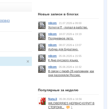
Новые записи в блогах
4593843
nikom
21.07.2026 в 09:00
Хотел в IT - попал в рабство.
nikom
18.07.2026 в 19:19
Полдневное лето.
nikom
08.07.2026 в 13:07
Азбука для Буратино.
nikom
05.06.2026 в 15:55
К Дню русского языка.
nikom
05.06.2026 в 10:32
В связи с пмэф-26 напомним, как
они раззоряли Россию.
Популярные за неделю
Nata.li
05.08.2026 в 16:56
WILDBERRIES НЕРВНО КУРИТ В
СТОРОНК...
1