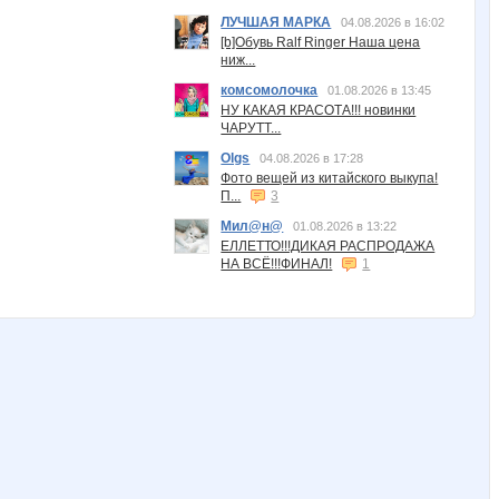
ЛУЧШАЯ МАРКА
04.08.2026 в 16:02
[b]Обувь Ralf Ringer Наша цена
ниж...
комсомолочка
01.08.2026 в 13:45
НУ КАКАЯ КРАСОТА!!! новинки
ЧАРУТТ...
Olgs
04.08.2026 в 17:28
Фото вещей из китайского выкупа!
П...
3
Мил@н@
01.08.2026 в 13:22
ЕЛЛЕТТО!!!ДИКАЯ РАСПРОДАЖА
НА ВСЁ!!!ФИНАЛ!
1