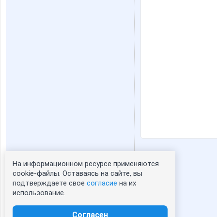
На информационном ресурсе применяются
Статистика портрета:
cookie-файлы. Оставаясь на сайте, вы
подтверждаете свое
согласие
на их
сейчас просматривают портрет - 0
использование.
зарегистрированные пользователи
посетившие портрет за 7 дней - 0
Согласен