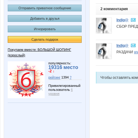
Отправить приватное сообщение
2 комментария
Добавить в друзья
Indig@
СБОР ПРЕ
Игнорировать
Сделать подарок
Indig@
Покупаем вместе: БОЛЬШОЙ ШОПИНГ
РАЗДАЧИ
ww
(взрослый)
популярность:
19316 место
-2 ↓
Чтобы оставлять ко
рейтинг
1394
?
Привилегированный
пользователь
6
уровня