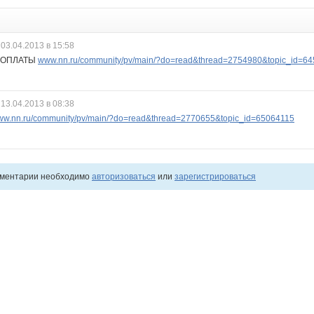
03.04.2013 в 15:58
ДОПЛАТЫ
www.nn.ru/community/pv/main/?do=read&thread=2754980&topic_id=6
13.04.2013 в 08:38
w.nn.ru/community/pv/main/?do=read&thread=2770655&topic_id=65064115
мментарии необходимо
авторизоваться
или
зарегистрироваться