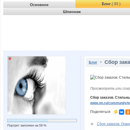
Блог
( 93 )
Основное
Шпионаж
Сбор зак
>
Блог
Просмотреть или сохр
Сбор заказов. Стильны
www.nn.ru/community/p
Поделиться:
Сбор заказов. Очар
Портрет заполнен на 59 %