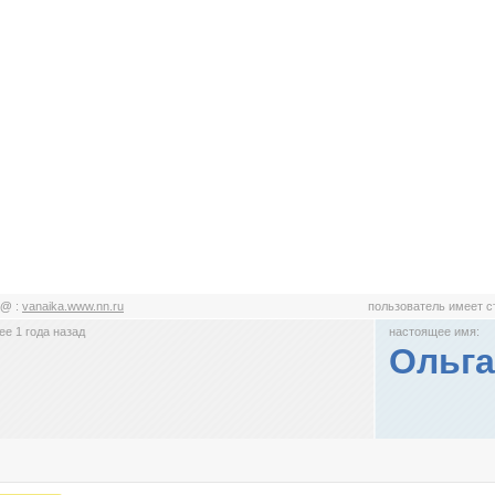
ig@
:
vanaika.www.nn.ru
пользователь имеет 
е 1 года назад
настоящее имя:
Ольга