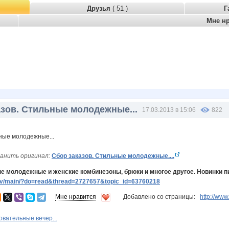
Друзья
( 51 )
Г
Мне н
азов. Стильные молодежные...
17.03.2013 в 15:06
822
анить оригинал:
Сбор заказов. Стильные молодежные....
е молодежные и женские комбинезоны, брюки и многое другое. Новинки п
v/main/?do=read&thread=2727657&topic_id=63760218
Мне нравится
Добавлено со страницы:
http://ww
овательные вечер...