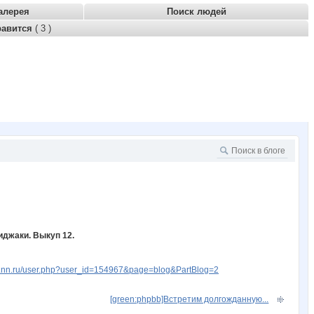
алерея
Поиск людей
равится
( 3 )
иджаки. Выкуп 12.
w.nn.ru/user.php?user_id=154967&page=blog&PartBlog=2
[green:phpbb]Встретим долгожданную...