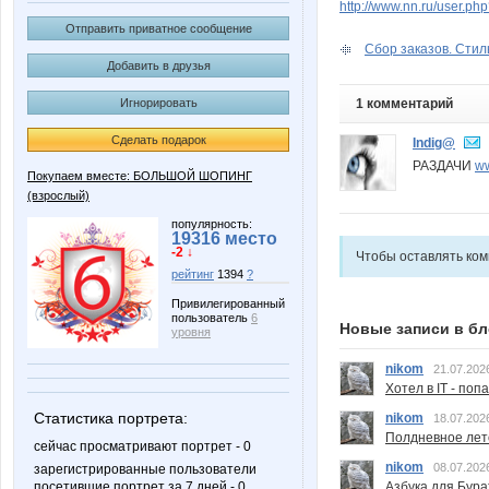
http://www.nn.ru/user.p
Отправить приватное сообщение
Сбор заказов. Стил
Добавить в друзья
1 комментарий
Игнорировать
Сделать подарок
Indig@
РАЗДАЧИ
ww
Покупаем вместе: БОЛЬШОЙ ШОПИНГ
(взрослый)
популярность:
19316 место
-2 ↓
Чтобы оставлять ко
рейтинг
1394
?
Привилегированный
пользователь
6
Новые записи в бл
уровня
nikom
21.07.202
Хотел в IT - поп
Статистика портрета:
nikom
18.07.202
Полдневное лет
сейчас просматривают портрет - 0
nikom
08.07.202
зарегистрированные пользователи
Азбука для Бура
посетившие портрет за 7 дней - 0