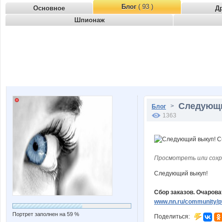
Блог
( 93 )
Основное
Д
Шпионаж
Следующий
>
Блог
1363
Просмотреть или сохр
Следующий выкуп!
Сбор заказов. Очарова
www.nn.ru/community/p
Портрет заполнен на 59 %
Поделиться: