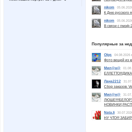
nikom
05.06.202
К Дню русского 
nikom
05.06.202
В связи с пмэф-
Популярные за не
Olgs
04.08.2026 
Фото вещей из ки
Мил@н@
01.08
ЕЛЛЕТТО!!!ДИК
Лана2212
31.07
Сбор заказов. Ve
Мил@н@
31.07
ЛЮШЕ!!!!БЕЛО
НОВИНКИ,РАСП
Nata.li
30.07.202
НУ ЧТО!!! ЗАБИ